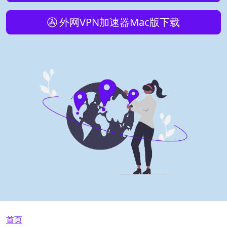
外网VPN加速器Mac版下载
面包屑
首页